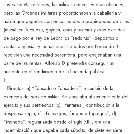
sus campañas militares, las milicias concejiles eran eficaces,
pero las Órdenes Militares proporcionaban la caballería y
había que pagarlas con encomiendas o propiedades de villas
(maniático, luctuosa, gayosa, osas y nuncio) y eran eximidas
de pago por el rey de León; los “redditus” (depósitos o
ventas a iglesias y monasterios) creados por Fernando II
resolvían una necesidad perentoria, pero enajenaban una
parte de las rentas. Alfonso IX pretendía conseguir un
aumento en el rendimiento de la hacienda pública:
I
. Directos: a) “Fonsado o Fonsadera”, a cambio de la
exención del servicio militar. Se vinculaba al sostenimiento del
ejército y sus pertrechos; b) “Yantares”, contribución a la
despensa regia; c) “Fumazgos, fuegos o fogatges”; d)
“Moneda”, regularizada desde el siglo XIII , era una
indemnización que pagaba cada súbdito, de siete en siete