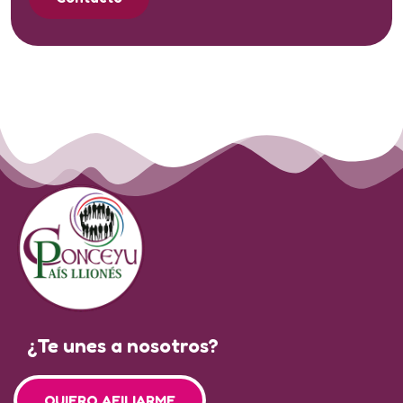
¿Te unes a nosotros?
QUIERO AFILIARME